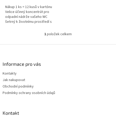
Nákup 1 ks = 12 kusů v kartónu
Velice účinný koncentrát pro
odpadní nádrže vašeho WC
šetrný k životnímu prostředí s
vůní lesa.
1
položek celkem
O
v
l
Z
á
á
d
p
a
a
Informace pro vás
c
t
í
Kontakty
í
p
Jak nakupovat
r
v
Obchodní podmínky
k
Podmínky ochrany osobních údajů
y
v
ý
p
Kontakt
i