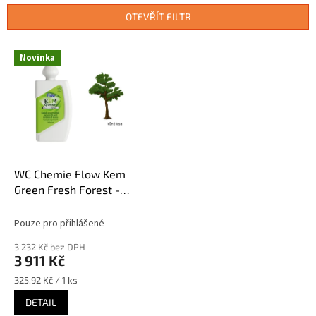
n
OTEVŘÍT FILTR
í
p
V
r
Novinka
ý
o
p
d
i
u
s
k
p
t
r
ů
o
d
WC Chemie Flow Kem
u
Green Fresh Forest -
k
koncentrát, 750 ml (12
t
kusů)
Pouze pro přihlášené
ů
3 232 Kč bez DPH
3 911 Kč
Měrná
325,92 Kč / 1 ks
cena:
DETAIL