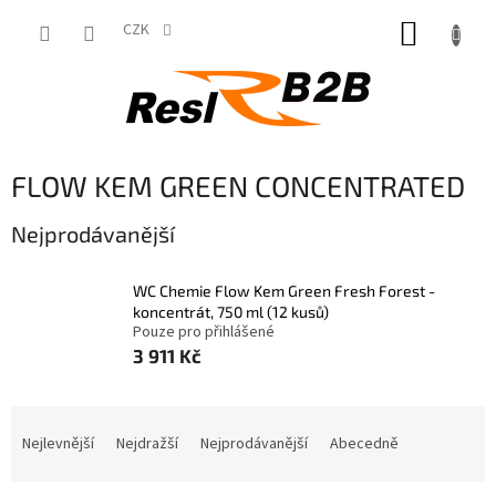
Přejít
NÁKUP
na
CZK
obsah
KOŠÍK
FLOW KEM GREEN CONCENTRATED
Nejprodávanější
WC Chemie Flow Kem Green Fresh Forest -
koncentrát, 750 ml (12 kusů)
Pouze pro přihlášené
3 911 Kč
Ř
a
Nejlevnější
Nejdražší
Nejprodávanější
Abecedně
z
e