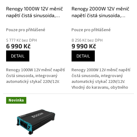
o
d
Renogy 1000W 12V měnič
Renogy 2000W 12V měnič
u
napětí čistá sinusoida,
napětí čistá sinusoida,
k
integrovaný automatický
integrovaný automatický
t
stykač 220V/12V
stykač 220V/12V
Pouze pro přihlášené
Pouze pro přihlášené
ů
5 777 Kč bez DPH
8 256 Kč bez DPH
6 990 Kč
9 990 Kč
DETAIL
DETAIL
Renogy 1000W 12V měnič napětí
Renogy 2000W 12V měnič napětí
čistá sinusoida, integrovaný
čistá sinusoida, integrovaný
automatický stykač 220V/12V.
automatický stykač 220V/12V.
Vhodný do karavanu, obytného
vozu nebo vestavby.
Novinka