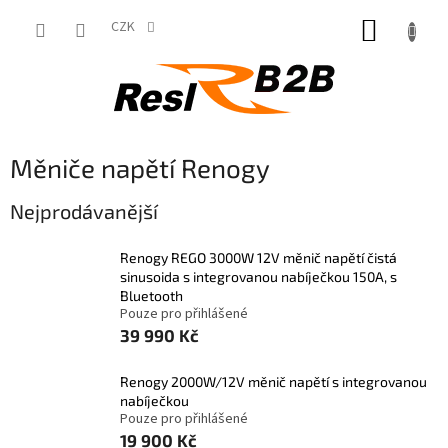
Přejít
NÁKUP
na
CZK
obsah
KOŠÍK
Měniče napětí Renogy
Nejprodávanější
Renogy REGO 3000W 12V měnič napětí čistá
sinusoida s integrovanou nabíječkou 150A, s
Bluetooth
Pouze pro přihlášené
39 990 Kč
Renogy 2000W/12V měnič napětí s integrovanou
nabíječkou
Pouze pro přihlášené
19 900 Kč