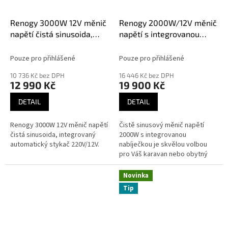
Renogy 3000W 12V měnič
Renogy 2000W/12V měnič
napětí čistá sinusoida,
napětí s integrovanou
integrovaný automatický
nabíječkou
stykač 220V/12V
Pouze pro přihlášené
Pouze pro přihlášené
10 736 Kč bez DPH
16 446 Kč bez DPH
12 990 Kč
19 900 Kč
DETAIL
DETAIL
Renogy 3000W 12V měnič napětí
Čistě sinusový měnič napětí
čistá sinusoida, integrovaný
2000W s integrovanou
automatický stykač 220V/12V.
nabíječkou je skvělou volbou
pro Váš karavan nebo obytný
vůz.
Novinka
Tip