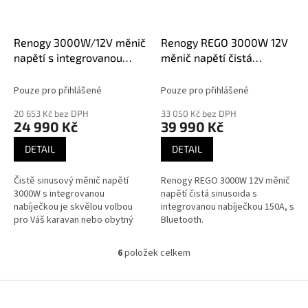
Renogy 3000W/12V měnič
Renogy REGO 3000W 12V
napětí s integrovanou
měnič napětí čistá
nabíječkou
sinusoida s integrovanou
nabíječkou 150A, s
Pouze pro přihlášené
Pouze pro přihlášené
Bluetooth
20 653 Kč bez DPH
33 050 Kč bez DPH
24 990 Kč
39 990 Kč
DETAIL
DETAIL
Čistě sinusový měnič napětí
Renogy REGO 3000W 12V měnič
3000W s integrovanou
napětí čistá sinusoida s
nabíječkou je skvělou volbou
integrovanou nabíječkou 150A, s
pro Váš karavan nebo obytný
Bluetooth.
vůz.
6
položek celkem
O
v
l
Z
á
á