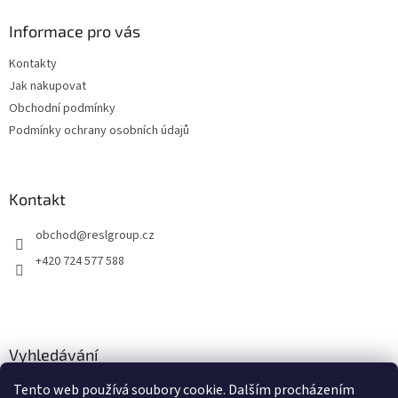
d
p
a
a
Informace pro vás
c
t
í
Kontakty
í
p
Jak nakupovat
r
v
Obchodní podmínky
k
Podmínky ochrany osobních údajů
y
v
ý
p
Kontakt
i
s
obchod
@
reslgroup.cz
u
+420 724 577 588
Vyhledávání
Tento web používá soubory cookie. Dalším procházením