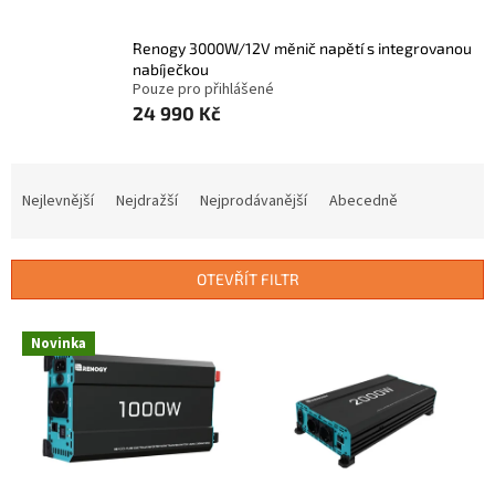
Renogy 3000W/12V měnič napětí s integrovanou
nabíječkou
Pouze pro přihlášené
24 990 Kč
Ř
a
Nejlevnější
Nejdražší
Nejprodávanější
Abecedně
z
e
n
OTEVŘÍT FILTR
í
p
V
r
Novinka
ý
o
p
d
i
u
s
k
p
t
r
ů