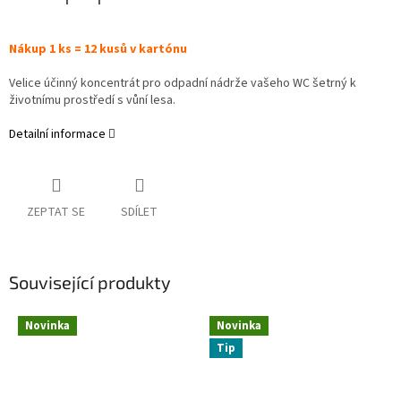
Nákup 1 ks = 12 kusů v kartónu
Velice účinný koncentrát pro odpadní nádrže vašeho WC šetrný k
životnímu prostředí s vůní lesa.
Detailní informace
ZEPTAT SE
SDÍLET
Související produkty
Novinka
Novinka
Tip