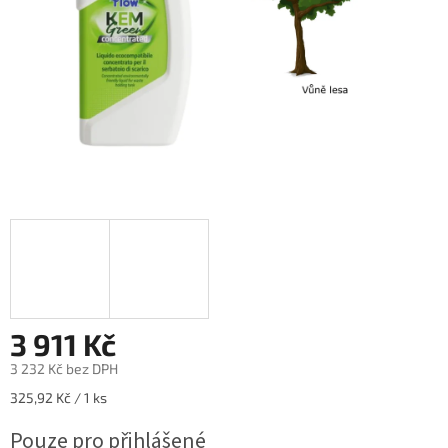
3 911 Kč
3 232 Kč bez DPH
Měrná
325,92 Kč / 1 ks
cena:
Pouze pro přihlášené