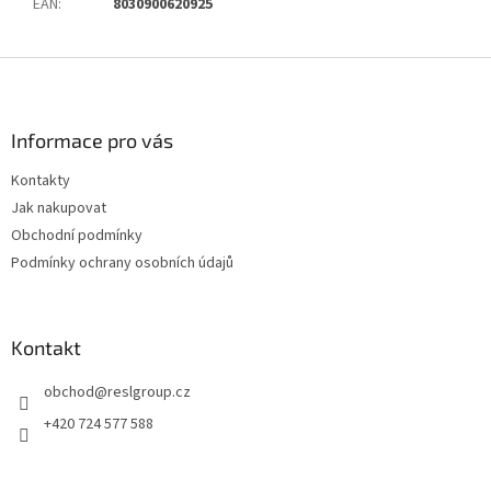
EAN
:
8030900620925
Z
á
p
a
Informace pro vás
t
Kontakty
í
Jak nakupovat
Obchodní podmínky
Podmínky ochrany osobních údajů
Kontakt
obchod
@
reslgroup.cz
+420 724 577 588