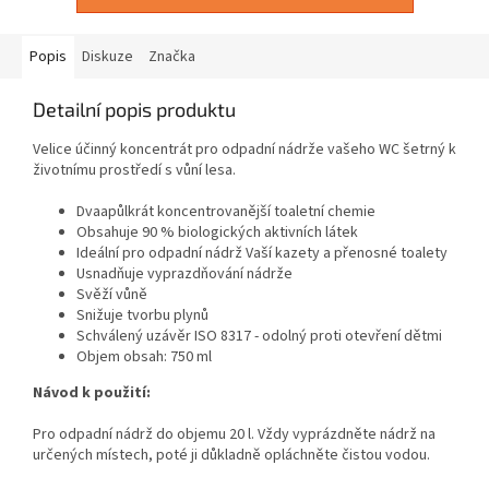
Popis
Diskuze
Značka
Detailní popis produktu
Velice účinný koncentrát pro odpadní nádrže vašeho WC šetrný k
životnímu prostředí s vůní lesa.
Dvaapůlkrát koncentrovanější toaletní chemie
Obsahuje 90 % biologických aktivních látek
Ideální pro odpadní nádrž Vaší kazety a přenosné toalety
Usnadňuje vyprazdňování nádrže
Svěží vůně
Snižuje tvorbu plynů
Schválený uzávěr ISO 8317 - odolný proti otevření dětmi
Objem obsah: 750 ml
Návod k použití:
Pro odpadní nádrž do objemu 20 l. Vždy vyprázdněte nádrž na
určených místech, poté ji důkladně opláchněte čistou vodou.