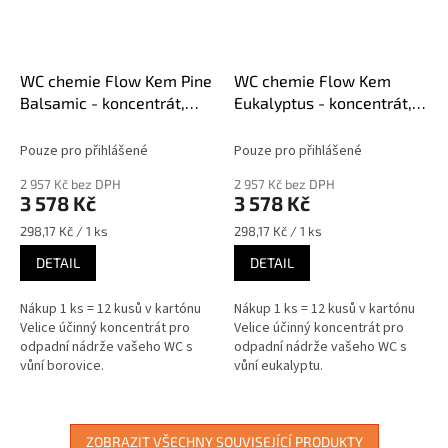
WC chemie Flow Kem Pine
WC chemie Flow Kem
Balsamic - koncentrát,
Eukalyptus - koncentrát,
780 ml (12 kusů)
780 ml (12 kusů)
Pouze pro přihlášené
Pouze pro přihlášené
2 957 Kč bez DPH
2 957 Kč bez DPH
3 578 Kč
3 578 Kč
Měrná
Měrná
298,17 Kč / 1 ks
298,17 Kč / 1 ks
cena:
cena:
DETAIL
DETAIL
Nákup 1 ks = 12 kusů v kartónu
Nákup 1 ks = 12 kusů v kartónu
Velice účinný koncentrát pro
Velice účinný koncentrát pro
odpadní nádrže vašeho WC s
odpadní nádrže vašeho WC s
vůní borovice.
vůní eukalyptu.
ZOBRAZIT VŠECHNY SOUVISEJÍCÍ PRODUKTY