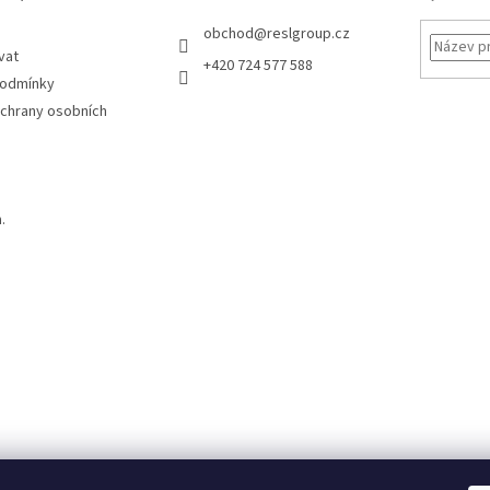
obchod
@
reslgroup.cz
vat
+420 724 577 588
podmínky
chrany osobních
.