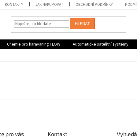
KONTAKTY
JAK NAKUPOVAT
OBCHODNÍ PODMÍNKY
PODMÍ
HLEDAT
Chemie pro karavaning FLOW
Automatické satelitní systémy
e pro vás
Kontakt
Vyhledá