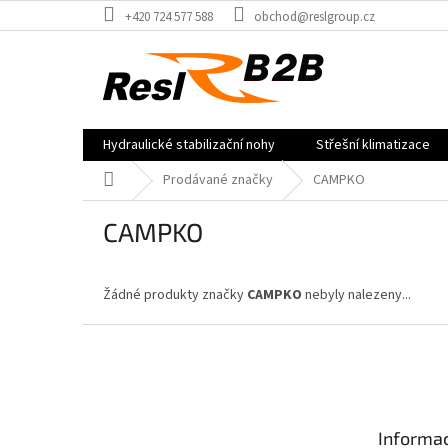
Přejít
+420 724 577 588
obchod@reslgroup.cz
na
obsah
Hydraulické stabilizační nohy
Střešní klimatizace
Domů
Prodávané značky
CAMPKO
CAMPKO
Žádné produkty značky
CAMPKO
nebyly nalezeny...
Z
á
p
a
t
Informac
í