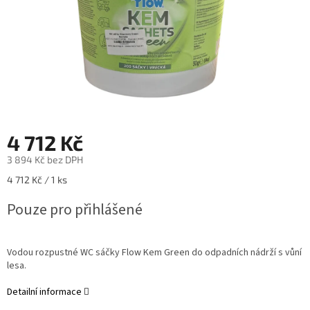
4 712 Kč
3 894 Kč bez DPH
Měrná
4 712 Kč / 1 ks
cena:
Pouze pro přihlášené
Vodou rozpustné WC sáčky Flow Kem Green do odpadních nádrží s vůní
lesa.
Detailní informace