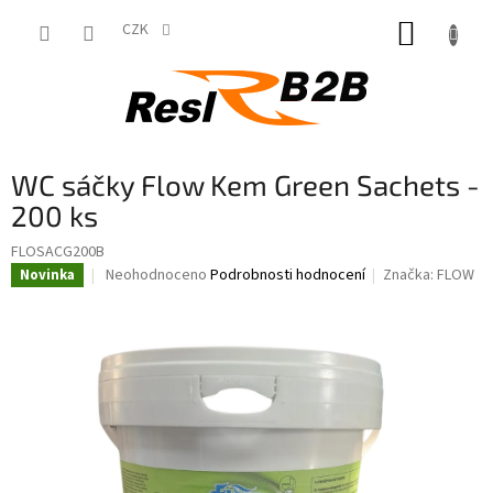
Přejít
NÁKUP
na
CZK
obsah
KOŠÍK
WC sáčky Flow Kem Green Sachets -
200 ks
FLOSACG200B
Průměrné
Neohodnoceno
Podrobnosti hodnocení
Značka:
FLOW
Novinka
hodnocení
produktu
je
0,0
z
5
hvězdiček.