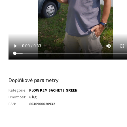
Doplňkové parametry
Kategorie
:
FLOW KEM SACHETS GREEN
Hmotnost
:
6 kg
EAN
:
8030900620932
Z
á