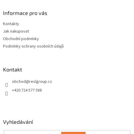
p
a
Informace pro vás
t
Kontakty
í
Jak nakupovat
Obchodní podmínky
Podmínky ochrany osobních údajů
Kontakt
obchod
@
reslgroup.cz
+420 724 577 588
Vyhledávání