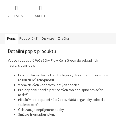
ZEPTAT SE
SDÍLET
Popis
Podobné (3)
Diskuze
Značka
Detailní popis produktu
Vodou rozpustné WC sáčky Flow Kem Green do odpadních
nádrží s vůní lesa.
Ekologické sáčky na bázi biologických aktivátorů se silnou
rozkládající schopností
V praktických vodorozpustných sáčcích
Pro odpadní nádrže přenosných toalet a splachovacích
nádrží
Přidáním do odpadní nádrže rozkládá organický odpad a
toaletní papír
Odstraňuje nepříjemné pachy
Snižuje hromadění plynu