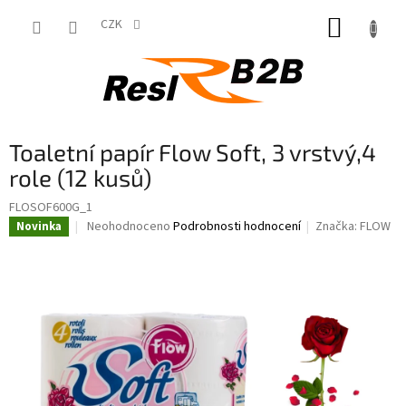
Přejít
NÁKUP
na
CZK
obsah
KOŠÍK
Toaletní papír Flow Soft, 3 vrstvý,4
role (12 kusů)
FLOSOF600G_1
Průměrné
Neohodnoceno
Podrobnosti hodnocení
Značka:
FLOW
Novinka
hodnocení
produktu
je
0,0
z
5
hvězdiček.