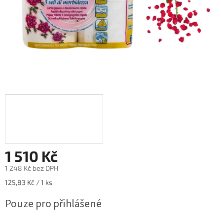
1 510 Kč
1 248 Kč bez DPH
Měrná
125,83 Kč / 1 ks
cena:
Pouze pro přihlášené