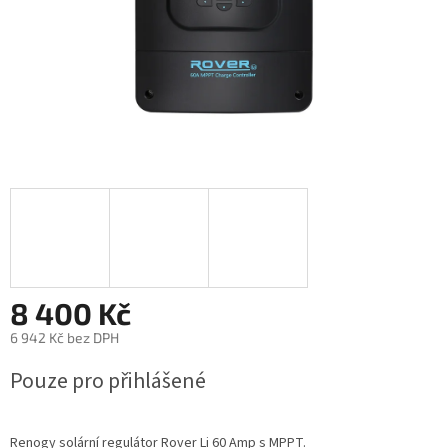
8 400 Kč
6 942 Kč bez DPH
Měrná
Pouze pro přihlášené
cena:
Renogy solární regulátor Rover Li 60 Amp s MPPT.