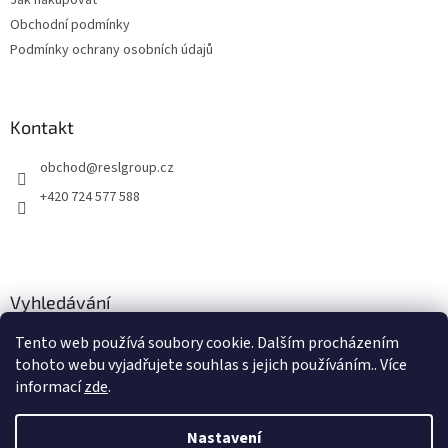
Jak nakupovat
Obchodní podmínky
Podmínky ochrany osobních údajů
Kontakt
obchod
@
reslgroup.cz
+420 724 577 588
Vyhledávání
Tento web používá soubory cookie. Dalším procházením
HLEDAT
tohoto webu vyjadřujete souhlas s jejich používáním.. Více
informací
zde
.
Nastavení
Vytvořil Shoptet