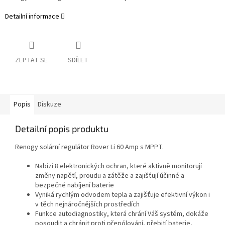
Detailní informace
ZEPTAT SE
SDÍLET
Popis
Diskuze
Detailní popis produktu
Renogy solární regulátor Rover Li 60 Amp s MPPT.
Nabízí 8 elektronických ochran, které aktivně monitorují
změny napětí, proudu a zátěže a zajišťují účinné a
bezpečné nabíjení baterie
Vyniká rychlým odvodem tepla a zajišťuje efektivní výkon i
v těch nejnáročnějších prostředích
Funkce autodiagnostiky, která chrání Váš systém, dokáže
posoudit a chránit proti přepólování, přebití baterie,