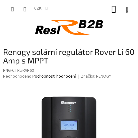
Přejít
NÁKUP
na
CZK
obsah
KOŠÍK
Renogy solární regulátor Rover Li 60
Amp s MPPT
RNG-CTRL-RVR60
Průměrné
Neohodnoceno
Podrobnosti hodnocení
Značka:
RENOGY
hodnocení
produktu
je
0,0
z
5
hvězdiček.