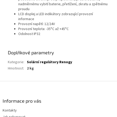
nadměrnému vybití baterie, přetížení, zkratu a zpětnému
proudu
LCD displej a LED indikátory zobrazující provozní
informace
Provozní napětí
: 12/24V
Provozní teplota: -35°C až +45°C
Odolnost IP32
Doplňkové parametry
Kategorie
:
Solární regulátory Renogy
Hmotnost
:
2 kg
Z
á
p
a
Informace pro vás
t
Kontakty
í