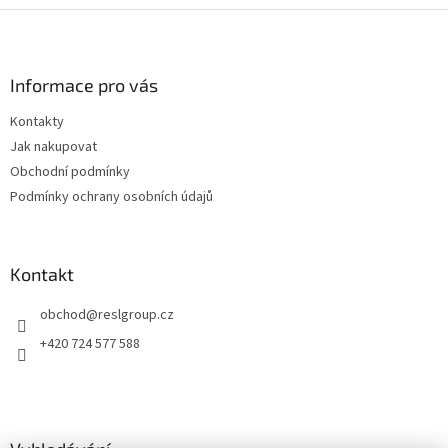
Z
á
p
a
Informace pro vás
t
Kontakty
í
Jak nakupovat
Obchodní podmínky
Podmínky ochrany osobních údajů
Kontakt
obchod
@
reslgroup.cz
+420 724 577 588