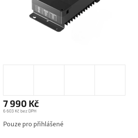
7 990 Kč
6 603 Kč bez DPH
Měrná
Pouze pro přihlášené
cena: