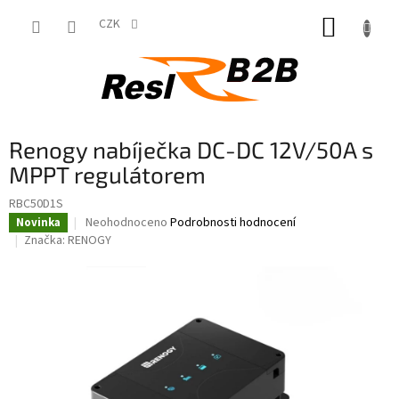
Přejít
NÁKUP
na
CZK
obsah
KOŠÍK
Renogy nabíječka DC-DC 12V/50A s
MPPT regulátorem
RBC50D1S
Průměrné
Neohodnoceno
Podrobnosti hodnocení
Novinka
hodnocení
Značka:
RENOGY
produktu
je
0,0
z
5
hvězdiček.