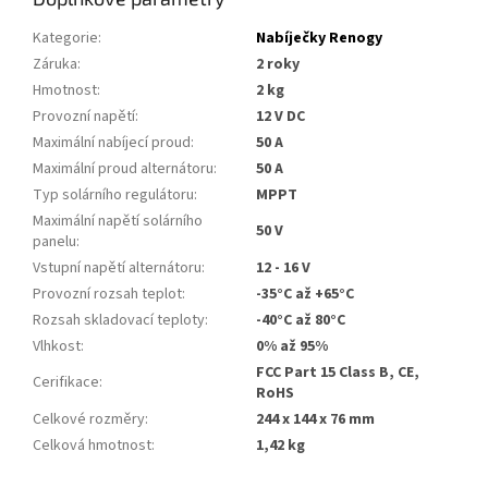
Kategorie
:
Nabíječky Renogy
Záruka
:
2 roky
Hmotnost
:
2 kg
Provozní napětí
:
12 V DC
Maximální nabíjecí proud
:
50 A
Maximální proud alternátoru
:
50 A
Typ solárního regulátoru
:
MPPT
Maximální napětí solárního
50 V
panelu
:
Vstupní napětí alternátoru
:
12 - 16 V
Provozní rozsah teplot
:
-35°C až +65°C
Rozsah skladovací teploty
:
-40°C až 80°C
Vlhkost
:
0% až 95%
FCC Part 15 Class B, CE,
Cerifikace
:
RoHS
Celkové rozměry
:
244 x 144 x 76 mm
Celková hmotnost
:
1,42 kg