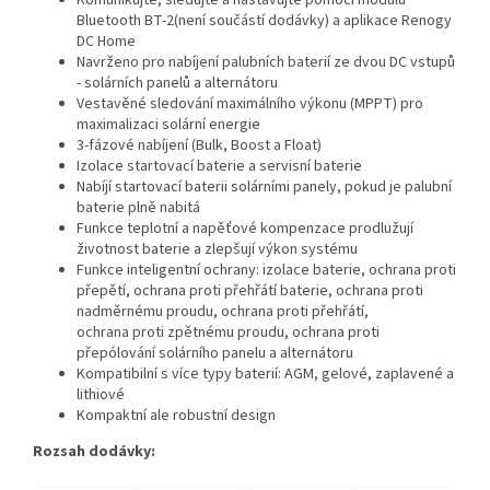
Komunikujte, sledujte a nastavujte pomocí modulu
Bluetooth BT-2(není součástí dodávky) a aplikace Renogy
DC Home
Navrženo pro nabíjení palubních baterií ze dvou DC vstupů
- solárních panelů a alternátoru
Vestavěné sledování maximálního výkonu (MPPT) pro
maximalizaci solární energie
3-fázové nabíjení (Bulk, Boost a Float)
Izolace startovací baterie a servisní baterie
Nabíjí startovací baterii solárními panely, pokud je palubní
baterie plně nabitá
Funkce teplotní a napěťové kompenzace prodlužují
životnost baterie a zlepšují výkon systému
Funkce inteligentní ochrany: izolace baterie, ochrana proti
přepětí, ochrana proti přehřátí baterie, ochrana proti
nadměrnému proudu, ochrana proti přehřátí,
ochrana
proti zpětnému proudu, ochrana proti
přepólování solárního panelu a alternátoru
Kompatibilní s více typy baterií: AGM, gelové, zaplavené a
lithiové
Kompaktní ale robustní design
Rozsah dodávky: