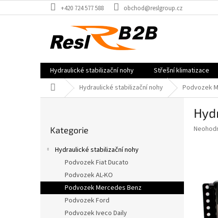
Přejít
+420 724 577 588
obchod@reslgroup.cz
na
obsah
Hydraulické stabilizační nohy
Střešní klimatizace
Domů
Hydraulické stabilizační nohy
Podvozek M
P
Hyd
o
Přeskočit
s
Průměr
Neohod
Kategorie
kategorie
t
hodnoce
r
produkt
Hydraulické stabilizační nohy
a
je
Podvozek Fiat Ducato
0,0
n
z
Podvozek AL-KO
n
5
í
Podvozek Mercedes Benz
hvězdič
p
Podvozek Ford
a
Podvozek Iveco Daily