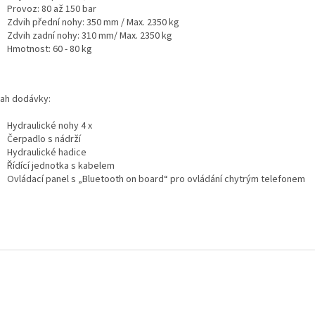
Provoz: 80 až 150 bar
Zdvih přední nohy: 350 mm / Max. 2350 kg
Zdvih zadní nohy: 310 mm/ Max. 2350 kg
Hmotnost: 60 - 80 kg
ah dodávky:
Hydraulické nohy 4 x
Čerpadlo s nádrží
Hydraulické hadice
Řídící jednotka s kabelem
Ovládací panel s
„Bluetooth on board“ pro ovládání chytrým telefonem