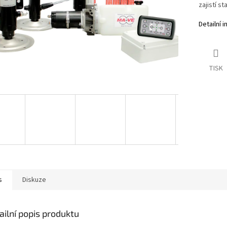
zajistí s
Detailní 
TISK
s
Diskuze
ailní popis produktu