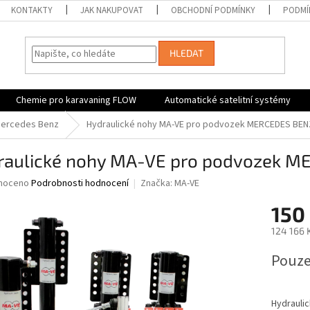
KONTAKTY
JAK NAKUPOVAT
OBCHODNÍ PODMÍNKY
PODMÍ
HLEDAT
Chemie pro karavaning FLOW
Automatické satelitní systémy
ercedes Benz
Hydraulické nohy MA-VE pro podvozek MERCEDES BENZ
raulické nohy MA-VE pro podvozek M
né
noceno
Podrobnosti hodnocení
Značka:
MA-VE
ní
150
u
124 166 
Měrná
Pouze
cena:
ek.
Hydraulic