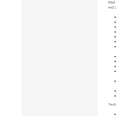
Plně 
než 
Tech