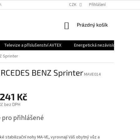
NKY OCHRANY OSOBNÍCH ÚDAJŮ
CZK
Přihlášení
NÁKUPNÍ
Prázdný košík
KOŠÍK
Televize a příslušenství AVTEX
Energetická nezávislost RENOGY
 Sprinter
ERCEDES BENZ Sprinter
MAVE014
 241 Kč
Kč bez DPH
 pro přihlášené
ké stabilizační nohy MA-VE, vyrovnají Váš obytný vůz a