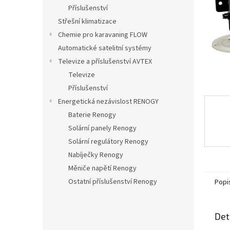
n
Příslušenství
e
Střešní klimatizace
l
Chemie pro karavaning FLOW
Automatické satelitní systémy
Televize a příslušenství AVTEX
Televize
Příslušenství
Energetická nezávislost RENOGY
Baterie Renogy
Solární panely Renogy
Solární regulátory Renogy
Nabíječky Renogy
Měniče napětí Renogy
Ostatní příslušenství Renogy
Popi
Det