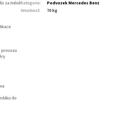
idlo za méně
Kategorie
:
Podvozek Mercedes Benz
Hmotnost
:
70 kg
likace
o provozu
éry
 na
vedáku do