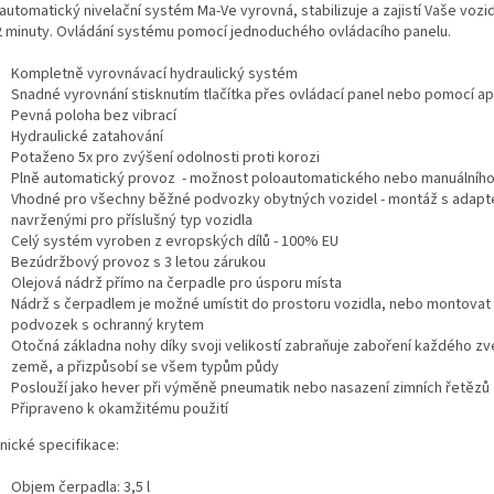
automatický nivelační systém Ma-Ve vyrovná, stabilizuje a zajistí Vaše voz
2 minuty. Ovládání systému pomocí jednoduchého ovládacího panelu.
Kompletně vyrovnávací hydraulický systém
Snadné vyrovnání stisknutím tlačítka přes ovládací panel nebo pomocí ap
Pevná poloha bez vibrací
Hydraulické zatahování
Potaženo 5x pro zvýšení odolnosti proti korozi
Plně automatický provoz - možnost poloautomatického nebo manuálníh
Vhodné pro všechny běžné podvozky obytných vozidel - montáž s adapt
navrženými pro příslušný typ vozidla
Celý systém vyroben z evropských dílů - 100% EU
Bezúdržbový provoz s 3 letou zárukou
Olejová nádrž přímo na čerpadle pro úsporu místa
Nádrž s čerpadlem je možné umístit do prostoru vozidla, nebo montovat
podvozek s ochranný krytem
Otočná základna nohy díky svoji velikostí zabraňuje zaboření každého z
země, a přizpůsobí se všem typům půdy
Poslouží jako hever při výměně pneumatik nebo nasazení zimních řetězů
Připraveno k okamžitému použití
nické specifikace:
Objem čerpadla: 3,5 l