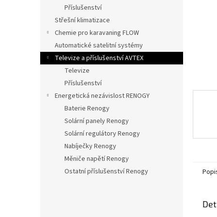
n
Příslušenství
e
Střešní klimatizace
l
Chemie pro karavaning FLOW
Automatické satelitní systémy
Televize a příslušenství AVTEX
Televize
Příslušenství
Energetická nezávislost RENOGY
Baterie Renogy
Solární panely Renogy
Solární regulátory Renogy
Nabíječky Renogy
Měniče napětí Renogy
Ostatní příslušenství Renogy
Popi
Det