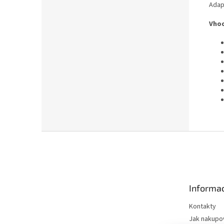
Adapt
Vhod
Z
á
p
a
t
Informac
í
Kontakty
Jak nakupo