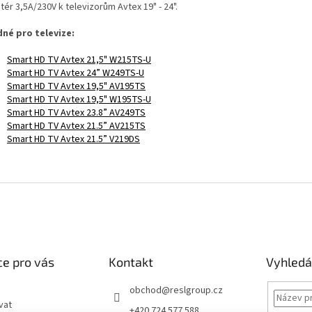
ér 3,5A/230V k televizorům Avtex 19" - 24".
né pro televize:
Smart HD TV Avtex 21,5" W215TS-U
Smart HD TV Avtex 24” W249TS-U
Smart HD TV Avtex 19,5" AV195TS
Smart HD TV Avtex 19,5" W195TS-U
Smart HD TV Avtex 23.8” AV249TS
Smart HD TV Avtex 21.5” AV215TS
Smart HD TV Avtex 21.5” V219DS
e pro vás
Kontakt
Vyhledá
obchod
@
reslgroup.cz
vat
+420 724 577 588