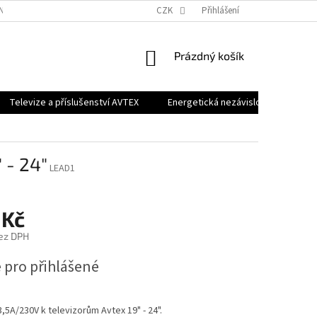
NKY OCHRANY OSOBNÍCH ÚDAJŮ
CZK
Přihlášení
NÁKUPNÍ
Prázdný košík
KOŠÍK
Televize a příslušenství AVTEX
Energetická nezávislost RENOGY
 - 24"
LEAD1
 Kč
ez DPH
 pro přihlášené
,5A/230V k televizorům Avtex 19" - 24".