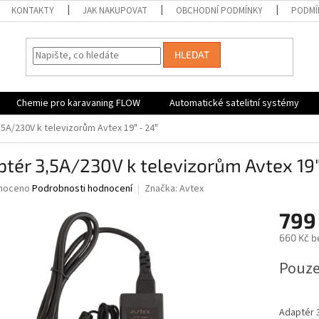
KONTAKTY
JAK NAKUPOVAT
OBCHODNÍ PODMÍNKY
PODMÍ
HLEDAT
Chemie pro karavaning FLOW
Automatické satelitní systémy
5A/230V k televizorům Avtex 19" - 24"
tér 3,5A/230V k televizorům Avtex 19"
né
noceno
Podrobnosti hodnocení
Značka:
Avtex
ní
799
u
660 Kč b
Měrná
Pouze
cena:
ek.
Adaptér 3